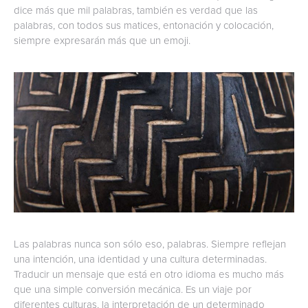
dice más que mil palabras, también es verdad que las
palabras, con todos sus matices, entonación y colocación,
siempre expresarán más que un emoji.
Las palabras nunca son sólo eso, palabras. Siempre reflejan
una intención, una identidad y una cultura determinadas.
Traducir un mensaje que está en otro idioma es mucho más
que una simple conversión mecánica. Es un viaje por
diferentes culturas, la interpretación de un determinado